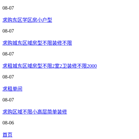
08-07
求购东区学区房小户型
08-07
求购城东区域房型不限装修不限
08-07
求租城东区域房型不限2室2卫装修不限2000
08-07
求租单间
08-07
求购区域不限小高层简单装修
08-06
首页