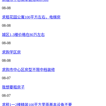
08-08
求租花园公寓100平方左右，电梯房
08-08
城区1-3楼价格在80万左右
08-08
求购学区房
08-08
求购市中心区房型不限中档装修
08-07
我想要租房子
08-07
求租1一2楼精装100平方里面基本设备不要