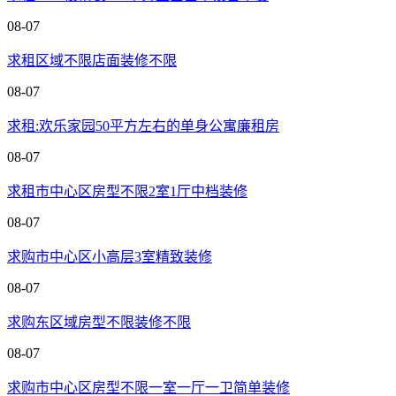
08-07
求租区域不限店面装修不限
08-07
求租:欢乐家园50平方左右的单身公寓廉租房
08-07
求租市中心区房型不限2室1厅中档装修
08-07
求购市中心区小高层3室精致装修
08-07
求购东区域房型不限装修不限
08-07
求购市中心区房型不限一室一厅一卫简单装修