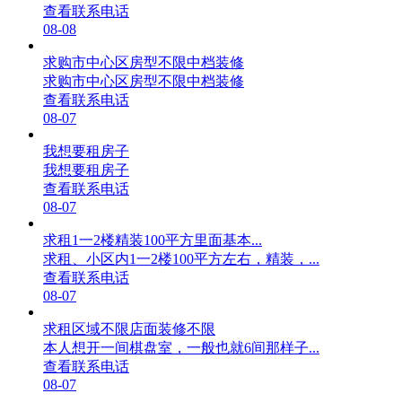
查看联系电话
08-08
求购市中心区房型不限中档装修
求购市中心区房型不限中档装修
查看联系电话
08-07
我想要租房子
我想要租房子
查看联系电话
08-07
求租1一2楼精装100平方里面基本...
求租、小区内1一2楼100平方左右，精装，...
查看联系电话
08-07
求租区域不限店面装修不限
本人想开一间棋盘室，一般也就6间那样子...
查看联系电话
08-07