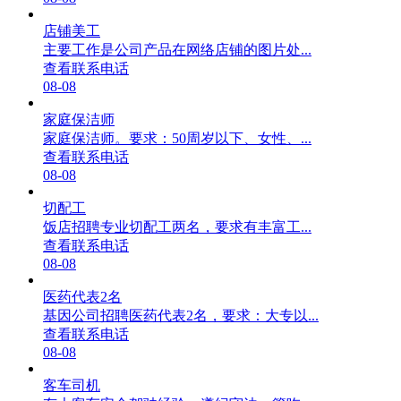
店铺美工
主要工作是公司产品在网络店铺的图片处...
查看联系电话
08-08
家庭保洁师
家庭保洁师。要求：50周岁以下、女性、...
查看联系电话
08-08
切配工
饭店招聘专业切配工两名，要求有丰富工...
查看联系电话
08-08
医药代表2名
基因公司招聘医药代表2名，要求：大专以...
查看联系电话
08-08
客车司机