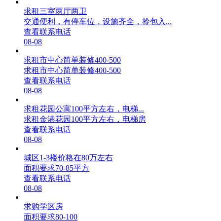
求租三室两厅两卫
交通便利，有停车位，设施齐全，拎包入...
查看联系电话
08-08
求租市中心简单装修400-500
求租市中心简单装修400-500
查看联系电话
08-08
求租花园公寓100平方左右，电梯...
求租金港花园100平方左右，电梯房
查看联系电话
08-08
城区1-3楼价格在80万左右
面积要求70-85平方
查看联系电话
08-08
求购学区房
面积要求80-100