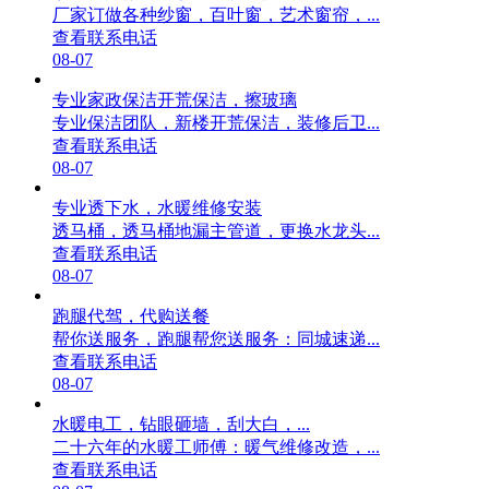
厂家订做各种纱窗，百叶窗，艺术窗帘，...
查看联系电话
08-07
专业家政保洁开荒保洁，擦玻璃
专业保洁团队，新楼开荒保洁，装修后卫...
查看联系电话
08-07
专业透下水，水暖维修安装
透马桶，透马桶地漏主管道，更换水龙头...
查看联系电话
08-07
跑腿代驾，代购送餐
帮你送服务，跑腿帮您送服务：同城速递...
查看联系电话
08-07
水暖电工，钻眼砸墙，刮大白，...
二十六年的水暖工师傅：暖气维修改造，...
查看联系电话