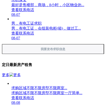
最好是售楼部，商场，8小时，小区物业勿...
查看联系电话
08-07
男，有电工证求职
男，有电工证，会组装电柜(箱)，做过工...
查看联系电话
08-07
我要发布求职信息
定日最新房产租售
更多
求购区域不限不限房型不限两室...
求购区域不限不限房型不限两室一厅简单...
查看联系电话
08-08