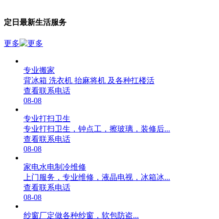
定日最新生活服务
更多
专业搬家
背冰箱 洗衣机 抬麻将机 及各种扛楼活
查看联系电话
08-08
专业打扫卫生
专业打扫卫生，钟点工，擦玻璃，装修后...
查看联系电话
08-08
家电水电制冷维修
上门服务，专业维修，液晶电视，冰箱冰...
查看联系电话
08-08
纱窗厂定做各种纱窗，软包防盗...