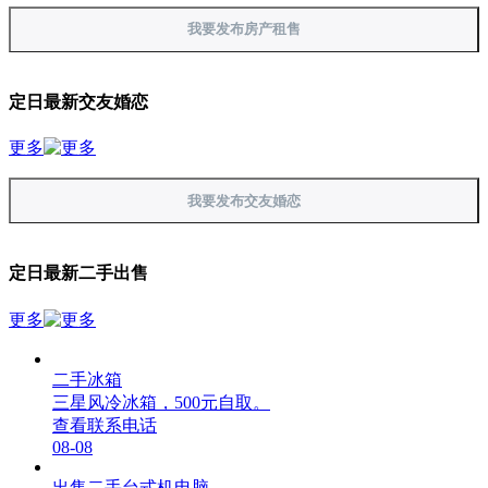
我要发布房产租售
定日最新交友婚恋
更多
我要发布交友婚恋
定日最新二手出售
更多
二手冰箱
三星风冷冰箱，500元自取。
查看联系电话
08-08
出售二手台式机电脑