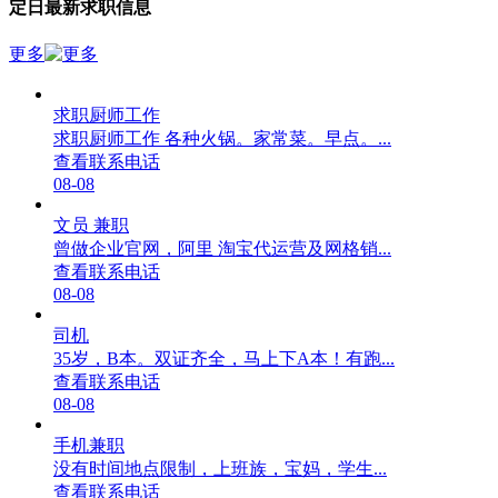
定日最新求职信息
更多
求职厨师工作
求职厨师工作 各种火锅。家常菜。早点。...
查看联系电话
08-08
文员 兼职
曾做企业官网，阿里 淘宝代运营及网格销...
查看联系电话
08-08
司机
35岁，B本。双证齐全，马上下A本！有跑...
查看联系电话
08-08
手机兼职
没有时间地点限制，上班族，宝妈，学生...
查看联系电话