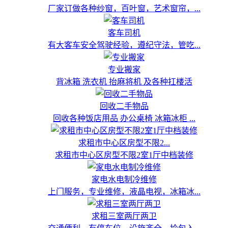
厂家订做各种纱窗，百叶窗，艺术窗帘，...
客车司机
有大客车安全驾驶经验，遵纪守法，管吃...
专业搬家
背冰箱 洗衣机 抬麻将机 及各种扛楼活
回收二手物品
回收各种饭店用品 办公桌椅 冰箱冰柜 ...
求租市中心区房型不限2...
求租市中心区房型不限2室1厅中档装修
家电水电制冷维修
上门服务，专业维修，液晶电视，冰箱冰...
求租三室两厅两卫