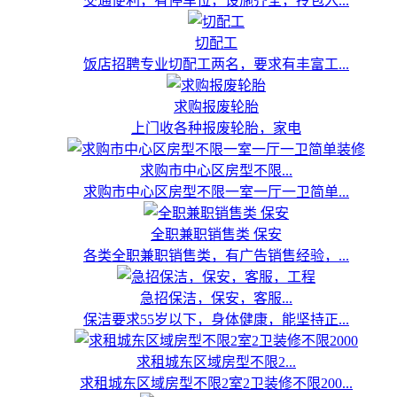
交通便利，有停车位，设施齐全，拎包入...
切配工
饭店招聘专业切配工两名，要求有丰富工...
求购报废轮胎
上门收各种报废轮胎，家电
求购市中心区房型不限...
求购市中心区房型不限一室一厅一卫简单...
全职兼职销售类 保安
各类全职兼职销售类，有广告销售经验，...
急招保洁，保安，客服...
保洁要求55岁以下，身体健康，能坚持正...
求租城东区域房型不限2...
求租城东区域房型不限2室2卫装修不限200...