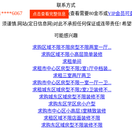
联系方式
1****6067
(查看需要80金币或
VIP会员可
点击查看完整信息
须谨慎.网站(定日信息网)对此不承担任何保证或连带责任! 希
可能感兴趣
求购区域不限不限房型不限两室一厅...
求购区域不限小高层简单装修
求租单间
求租市中心区房型不限2室1厅中档装...
求租三室两厅两卫
求购市中心区房型不限一室一厅一卫...
求租城东区域房型不限2室2卫装修不...
求购城东区域房型不限装修不限
求购东区学区房小户型
求购市中心区小高层3室精致装修
求租区域不限店面装修不限
求购东区域房型不限装修不限