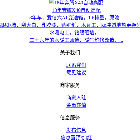
18年奔腾X40自动高配
8年车，爱信六AT变速箱，1.6排量，原漆...
水暖电工，钻眼砸墙，...
二十六年的水暖工师傅：暖气维修改造，...
关于我们
联系我们
意见建议
商家服务
商家入驻
金币充值
信息服务
发布信息
信息置顶/加红