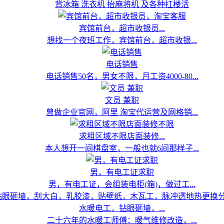
背冰箱 洗衣机 抬麻将机 及各种扛楼活
宾馆前台，超市收银员...
想找一个夜班工作，宾馆前台，超市收银...
电话销售
电话销售50名，男女不限，月工资4000-80...
文员 兼职
曾做企业官网，阿里 淘宝代运营及网格销...
求租区域不限店面装修...
本人想开一间棋盘室，一般也就6间那样子...
男，有电工证求职
男，有电工证，会组装电柜(箱)，做过工...
水暖电工，钻眼砸墙，...
二十六年的水暖工师傅：暖气维修改造，...