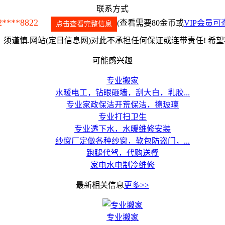
联系方式
2****8822
(查看需要80金币或
VIP会员可
点击查看完整信息
须谨慎.网站(定日信息网)对此不承担任何保证或连带责任! 希
可能感兴趣
专业搬家
水暖电工，钻眼砸墙，刮大白，乳胶...
专业家政保洁开荒保洁，擦玻璃
专业打扫卫生
专业透下水，水暖维修安装
纱窗厂定做各种纱窗，软包防盗门，...
跑腿代驾，代购送餐
家电水电制冷维修
最新相关信息
更多>>
专业搬家