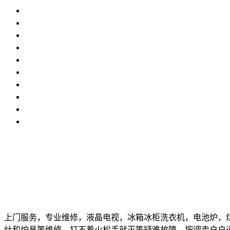
上门服务，专业维修，液晶电视，冰箱冰柜洗衣机，电池炉，
灶和炉具等维修，打不着火松手就灭等疑难故障，按调卖户户