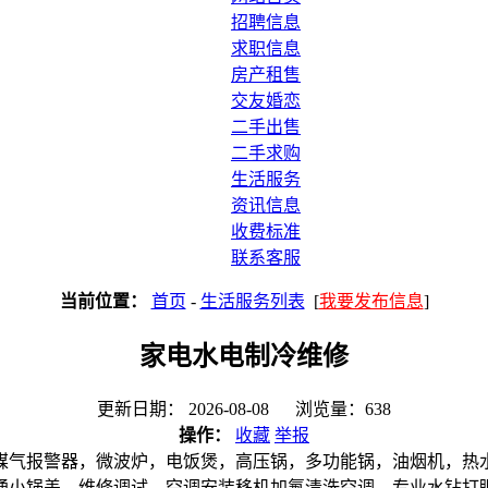
招聘信息
求职信息
房产租售
交友婚恋
二手出售
二手求购
生活服务
资讯信息
收费标准
联系客服
当前位置：
首页
-
生活服务列表
[
我要发布信息
]
家电水电制冷维修
更新日期： 2026-08-08 浏览量：638
操作：
收藏
举报
煤气报警器，微波炉，电饭煲，高压锅，多功能锅，油烟机，热
通小锅盖，维修调试，空调安装移机加氟清洗空调，专业水钻打