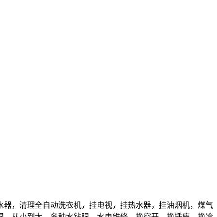
水器，清理全自动洗衣机，挂电视，挂热水器，挂油烟机，煤气
眼，从小到大，各种水钻眼，水电维修，换空开，换插座，换冷