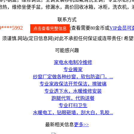
地热，维修坐便手盆，修漏水，高价回收冰箱，冰柜，洗衣机，
联系方式
9****5992
(查看需要80金币或
VIP会员可
点击查看完整信息
须谨慎.网站(定日信息网)对此不承担任何保证或连带责任! 希
可能感兴趣
家电水电制冷维修
专业搬家
纱窗厂定做各种纱窗，软包防盗门，...
专业家政保洁开荒保洁，擦玻璃
专业透下水，水暖维修安装
跑腿代驾，代购送餐
专业打扫卫生
水暖电工，钻眼砸墙，刮大白，乳胶...
最新相关信息
更多>>