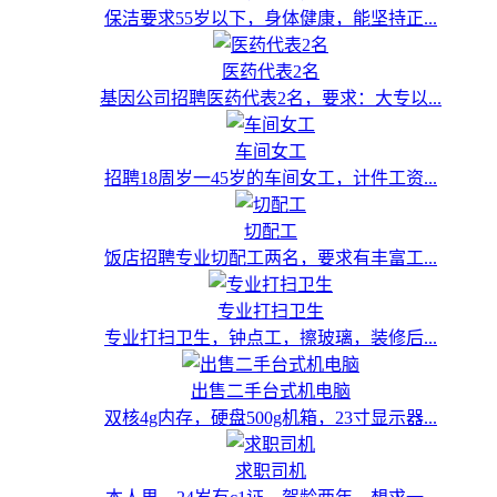
保洁要求55岁以下，身体健康，能坚持正...
医药代表2名
基因公司招聘医药代表2名，要求：大专以...
车间女工
招聘18周岁一45岁的车间女工，计件工资...
切配工
饭店招聘专业切配工两名，要求有丰富工...
专业打扫卫生
专业打扫卫生，钟点工，擦玻璃，装修后...
出售二手台式机电脑
双核4g内存，硬盘500g机箱，23寸显示器...
求职司机