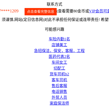
联系方式
7****1209
(查看需要80金币或
VIP会员可
点击查看完整信息
须谨慎.网站(定日信息网)对此不承担任何保证或连带责任! 希
可能感兴趣
车险内勤1名
店铺美工
急招保洁，保安，客服，工程
医药代表2名
车间女工
切配工
货车司机b2
客车司机
售后客服
电话销售
外贸人员
家庭保洁师