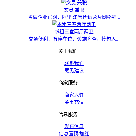
文员 兼职
曾做企业官网，阿里 淘宝代运营及网格销...
求租三室两厅两卫
交通便利，有停车位，设施齐全，拎包入...
关于我们
联系我们
意见建议
商家服务
商家入驻
金币充值
信息服务
发布信息
信息置顶/加红